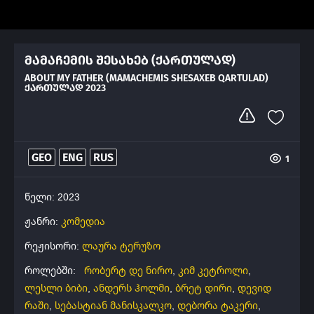
მამაჩემის შესახებ (ქართულად)
ABOUT MY FATHER (MAMACHEMIS SHESAXEB QARTULAD)
ᲥᲐᲠᲗᲣᲚᲐᲓ 2023
GEO
ENG
RUS
1
წელი: 2023
ჟანრი:
კომედია
რეჟისორი:
ლაურა ტერუზო
როლებში:
რობერტ დე ნირო
,
კიმ კეტროლი
,
ლესლი ბიბი
,
ანდერს ჰოლმი
,
ბრეტ დირი
,
დევიდ
რაში
,
სებასტიან მანისკალკო
,
დებორა ტაკერი
,