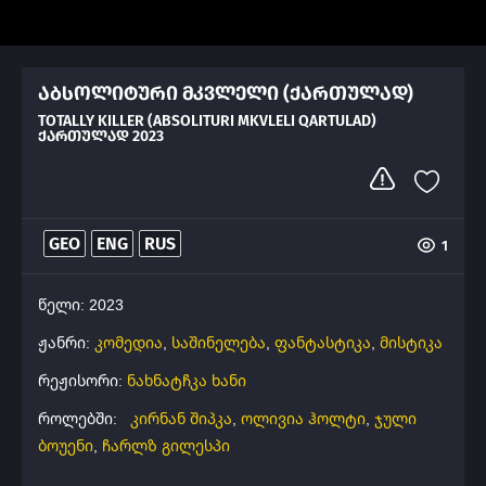
აბსოლიტური მკვლელი (ქართულად)
TOTALLY KILLER (ABSOLITURI MKVLELI QARTULAD)
ᲥᲐᲠᲗᲣᲚᲐᲓ 2023
GEO
ENG
RUS
1
წელი: 2023
ჟანრი:
კომედია
,
საშინელება
,
ფანტასტიკა
,
მისტიკა
რეჟისორი:
ნახნატჩკა ხანი
როლებში:
კირნან შიპკა
,
ოლივია ჰოლტი
,
ჯული
ბოუენი
,
ჩარლზ გილესპი