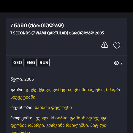
7 წამი (ქართულად)
7 SECONDS (7 WAMI QARTULAD) ᲥᲐᲠᲗᲣᲚᲐᲓ 2005
GEO
ENG
RUS
2
წელი: 2005
ჟანრი:
დეტექტივი
,
კომედია
,
კრიმინალური
,
მძაფრ-
სიუჟეტიანი
რეჟისორი:
საიმონ ფელოუსი
როლებში:
უესლი სნაიპსი
,
ტამზინ აუთვეიტი
,
დეობია ოპარეი
,
ჯორჯინა რაილენსი
,
პიტ ლი-
ვილსონი