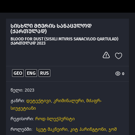
სისხლი მტვრის სანაცვლოდ
(ქართულად)
BLOOD FOR DUST (SISXLI MTVRIS SANACVLOD QARTULAD)
ᲥᲐᲠᲗᲣᲚᲐᲓ 2023
GEO
ENG
RUS
0
წელი: 2023
ჟანრი:
დეტექტივი
,
კრიმინალური
,
მძაფრ-
სიუჟეტიანი
რეჟისორი:
როდ ბლექჰერსტი
როლებში:
სკუტ მაკნეირი
,
კიტ ჰარინგტონი
,
ჯოშ