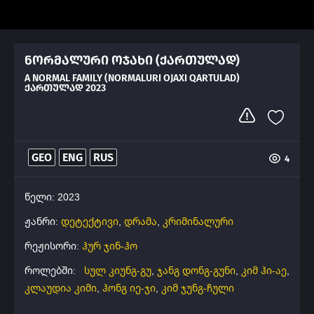
ნორმალური ოჯახი (ქართულად)
A NORMAL FAMILY (NORMALURI OJAXI QARTULAD)
ᲥᲐᲠᲗᲣᲚᲐᲓ 2023
GEO
ENG
RUS
4
წელი: 2023
ჟანრი:
დეტექტივი
,
დრამა
,
კრიმინალური
რეჟისორი:
ჰურ ჯინ-ჰო
როლებში:
სულ კიუნგ-გუ
,
ჯანგ დონგ-გუნი
,
კიმ ჰი-აე
,
კლაუდია კიმი
,
ჰონგ იე-ჯი
,
კიმ ჯუნგ-ჩული