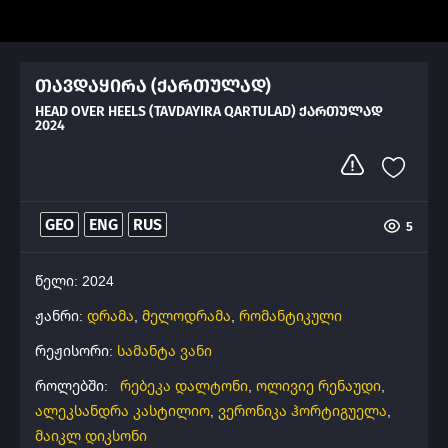
თავდაყირა (ქართულად)
HEAD OVER HEELS (TAVDAYIRA QARTULAD) ᲥᲐᲠᲗᲣᲚᲐᲓ
2024
GEO
ENG
RUS
5
წელი: 2024
ჟანრი:
დრამა
,
მელოდრამა
,
რომანტიკული
რეჟისორი:
სამანტა ვანი
როლებში:
რებეკა დალტონი
,
ოლივიე რენაუდი
,
ალეკსანდრა კასტილიო
,
ვერონიკა ჰორტიგუელა
,
მაიკლ დიკსონი