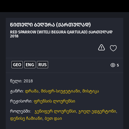
წითელი ბეღურა (ქართულად)
RED SPARROW (WITELI BEGURA QARTULAD) ᲥᲐᲠᲗᲣᲚᲐᲓ
2018
GEO
ENG
RUS
5
წელი: 2018
ჟანრი:
დრამა
,
მძაფრ-სიუჟეტიანი
,
მისტიკა
რეჟისორი:
ფრენსის ლოურენსი
როლებში:
ჯენიფერ ლოურენსი
,
ჯოელ ედგერტონი
,
დენისე ჩამიანი
,
ბეთ დაი