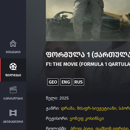
მთავარი
ფორმულა 1 (ქართულ
F1: THE MOVIE (FORMULA 1 QARTU
ფილმები
GEO
ENG
RUS
წელი: 2025
სერიალები
ჟანრი:
დრამა
,
მძაფრ-სიუჟეტიანი
,
სპო
რეჟისორი:
ჯოზეფ კოსინსკი
ანიმაციური
როლებში:
ბრედ პიტი
,
დამსონ იდრისი