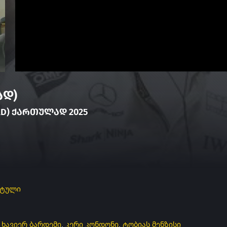
ად)
LAD) ᲥᲐᲠᲗᲣᲚᲐᲓ 2025
რტული
,
ხავიერ ბარდემი
,
კერი კონდონი
,
ტობიას მენზისი