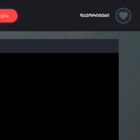
იება
ფავორიტები