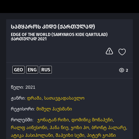
სამყაროს კიდე (ქართულად)
EDGE OF THE WORLD (SAMYAROS KIDE QARTULAD)
ᲥᲐᲠᲗᲣᲚᲐᲓ 2021
GEO
ENG
RUS
2
წელი: 2021
ჟანრი:
დრამა
,
სათავგადასავლო
რეჟისორი:
მიშელ ჰაუსმანი
როლებში:
ჯონატან რიზი
,
დომინიკ მონაჰენი
,
რალფ აინესონი
,
ჰანა ნიუ
,
ჯოზი ჰო
,
ბრონტ პალარე
,
ატიკა ჰასიჰოლანი
,
შაჰეიზი სემი
,
პიტერ ჯოჰნი