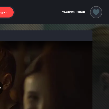
იება
ფავორიტები