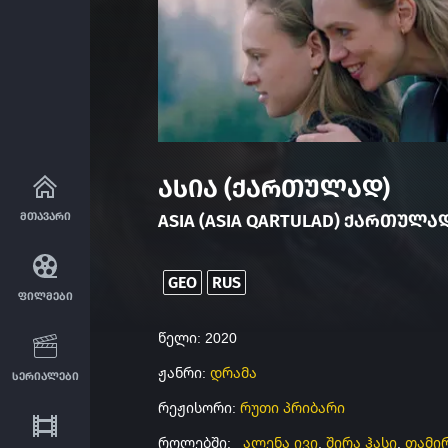
ასია (ქართულად)
მთავარი
ASIA (ASIA QARTULAD) ᲥᲐᲠᲗᲣᲚᲐᲓ
GEO
RUS
ფილმები
წელი: 2020
ჟანრი:
დრამა
სერიალები
რეჟისორი:
რუთი პრიბარი
როლებში:
ალენა ივი
,
შირა ჰასი
,
თამი