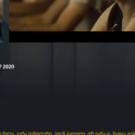
 2020
რ მულა
,
გერა სენდლერი
,
ედენ ჰალილი
,
ორ ბარაკი
,
ნადია ტი