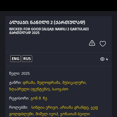
ალქაჯი: ნაწილი 2 (ქართულად)
WICKED: FOR GOOD (ALQAJI: NAWILI 2 QARTULAD)
ᲥᲐᲠᲗᲣᲚᲐᲓ 2025
ENG
RUS
4
წელი: 2025
ჟანრი:
დრამა
,
მელოდრამა
,
მუსიკალური
,
ზღაპრული (ფენტეზი)
,
საოჯახო
რეჟისორი:
ჯონ მ. ჩუ
როლებში:
სინტია ერივო
,
არიანა გრანდე
,
ჯეფ
გოლდბლუმი
,
მიშელ იეოჰ
,
ჯონათან ბეილი