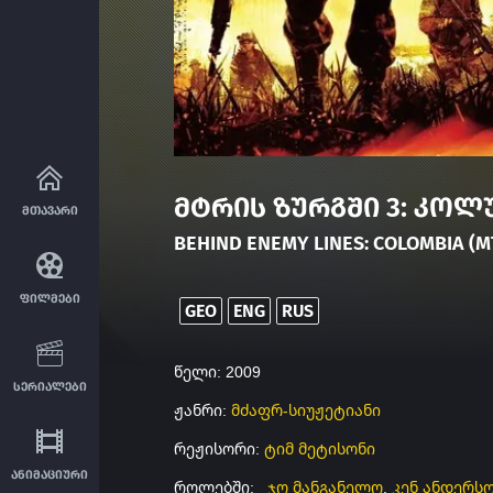
მტრის ზურგში 3: კოლ
მთავარი
BEHIND ENEMY LINES: COLOMBIA (
ფილმები
GEO
ENG
RUS
წელი: 2009
სერიალები
ჟანრი:
მძაფრ-სიუჟეტიანი
რეჟისორი:
ტიმ მეტისონი
ანიმაციური
როლებში:
ჯო მანგანელო
,
კენ ანდერს