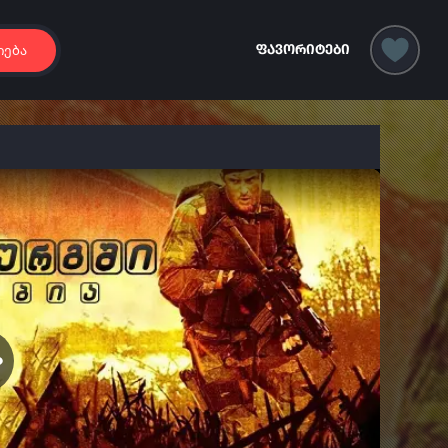
იება
ფავორიტები