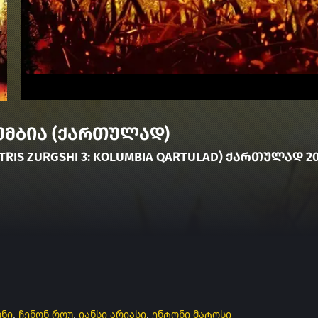
უმბია (ქართულად)
MTRIS ZURGSHI 3: KOLUMBIA QARTULAD) ᲥᲐᲠᲗᲣᲚᲐᲓ 2
ონი
,
ჩენონ როუ
,
იანსი არიასი
,
ენტონი მატოსი