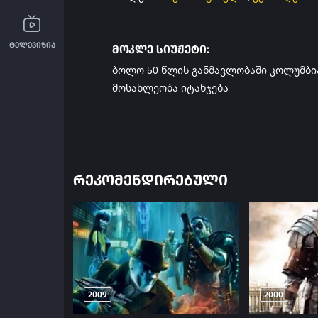
ტელევიზია
მოკლე სიუჟეტი:
ბოლო 50 წლის განმავლობაში კოლუმბია
მოსახლეობა იტანჯება
ᲠᲔᲙᲝᲛᲔᲜᲓᲘᲠᲔᲑᲣᲚᲘ
2009
2000