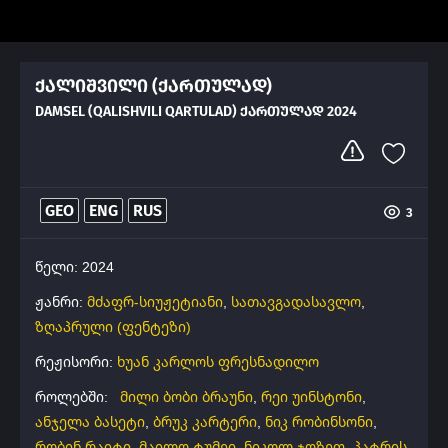
ქალიშვილი (ქართულად)
DAMSEL (QALISHVILI QARTULAD) ᲥᲐᲠᲗᲣᲚᲐᲓ 2024
GEO
ENG
RUS
3
წელი: 2024
ჟანრი:
მძაფრ-სიუჟეტიანი
,
სათავგადასავლო
,
ზღაპრული (ფენტეზი)
რეჟისორი:
ხუან კარლოს ფრესნადილო
როლებში:
მილი ბობი ბრაუნი
,
რეი უინსტონი
,
ანჯელა ბასეტი
,
ბრუკ კარტერი
,
ნიკ რობინსონი
,
რობინ რაიტი
,
მაილო ტუმეი
,
ნიკოლ ჯოზეფ
,
პატრის