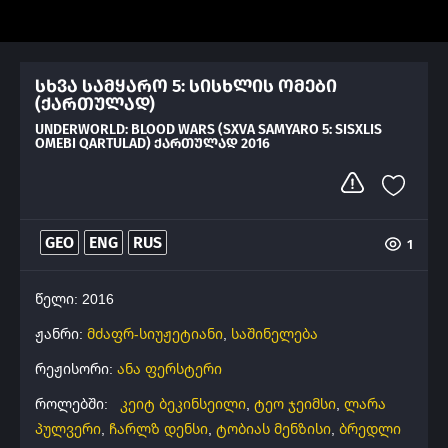
სხვა სამყარო 5: სისხლის ომები
(ქართულად)
UNDERWORLD: BLOOD WARS (SXVA SAMYARO 5: SISXLIS
OMEBI QARTULAD) ᲥᲐᲠᲗᲣᲚᲐᲓ 2016
GEO
ENG
RUS
1
წელი: 2016
ჟანრი:
მძაფრ-სიუჟეტიანი
,
საშინელება
რეჟისორი:
ანა ფერსტერი
როლებში:
კეიტ ბეკინსეილი
,
ტეო ჯეიმსი
,
ლარა
პულვერი
,
ჩარლზ დენსი
,
ტობიას მენზისი
,
ბრედლი