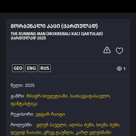
მორბენალი კაცი (ქართულად)
THE RUNNING MAN (MORBENALI KACI QARTULAD)
ᲥᲐᲠᲗᲣᲚᲐᲓ 2025
GEO
ENG
RUS
1
წელი: 2025
ჟანრი:
მძაფრ-სიუჟეტიანი
,
სათავგადასავლო
,
ფანტასტიკა
რეჟისორი:
ედგარ რაიტი
როლებში:
გლენ პაუელი
,
ალისა ბენი
,
სიენა ბენი
,
დევიდ ზაიასი
,
გრეგ ტაუნლი
,
კარლ გლუსმანი