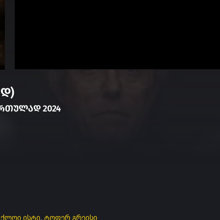
დ)
ᲥᲐᲠᲗᲣᲚᲐᲓ 2024
,
ქლოი ისტი
,
ტოფერ გრეისი