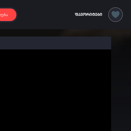
იება
ფავორიტები