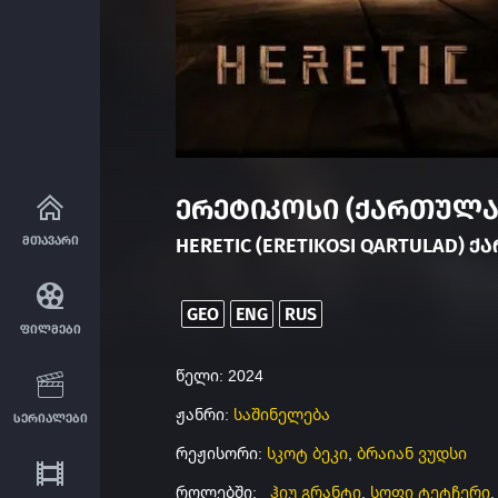
ერეტიკოსი (ქართულა
მთავარი
HERETIC (ERETIKOSI QARTULAD) 
GEO
ENG
RUS
ფილმები
წელი: 2024
ჟანრი:
საშინელება
სერიალები
რეჟისორი:
სკოტ ბეკი
,
ბრაიან ვუდსი
როლებში:
ჰიუ გრანტი
,
სოფი ტეტჩერი