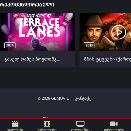
რეკომენდირებული
2024
2013
გასულ ღამეს ბოულინგში (ქართულად) / Last Night at Terrace Lanes (Gasul Games Boulingshi Qartulad) ქართულად 2024
©
2026
GEMOVIE
კონტაქტი
ფილმები
სერიალები
ტელევიზია
თრეილერი