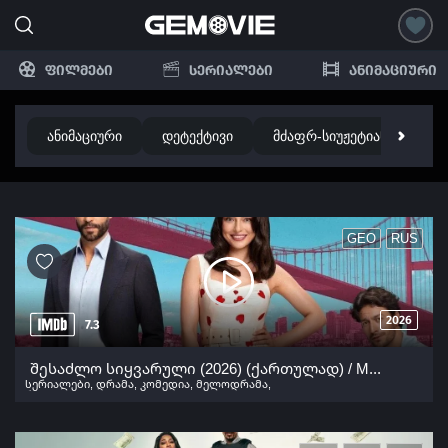
ფილმები
სერიალები
ანიმაციური
ანიმაციური
დეტექტივი
მძაფრ-სიუჟეტიანი
ბ
GEO
RUS
2026
7.3
შესაძლო სიყვარული (2026) (ქართულად) / Muhtemel ask (Shesadzlo Siyvaruli Qartulad) ქართულად 2026
სერიალები
,
დრამა
,
კომედია
,
მელოდრამა
,
რომანტიკული