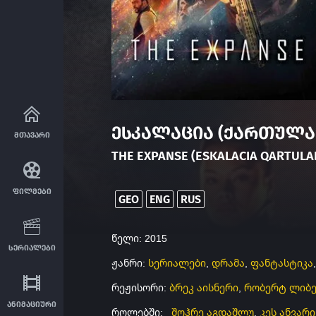
ესკალაცია (ქართულა
მთავარი
THE EXPANSE (ESKALACIA QARTUL
ფილმები
GEO
ENG
RUS
წელი: 2015
სერიალები
ჟანრი:
სერიალები
,
დრამა
,
ფანტასტიკა
რეჟისორი:
ბრეკ აისნერი
,
რობერტ ლიბე
ანიმაციური
როლებში:
შოჰრე აგდაშლუ
,
კეს ანვარი