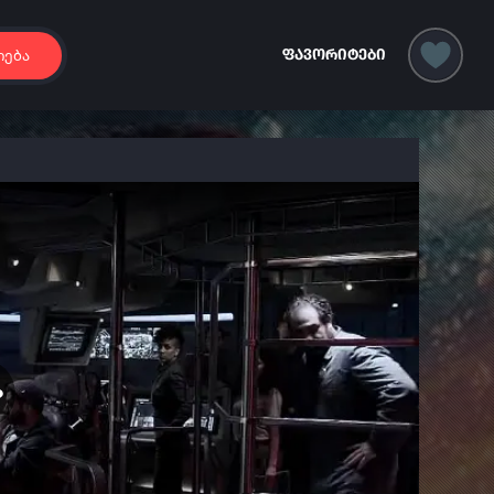
იება
ფავორიტები