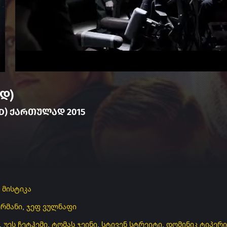
დ)
AD) ᲥᲐᲠᲗᲣᲚᲐᲓ 2015
,
მისტიკა
რმანი
,
ჯეფ ვულნაფი
,
უეს ჩეტჰემი
,
ტომას ჯეინი
,
სტივენ სტრეიტი
,
დომინიკ ტიპერი