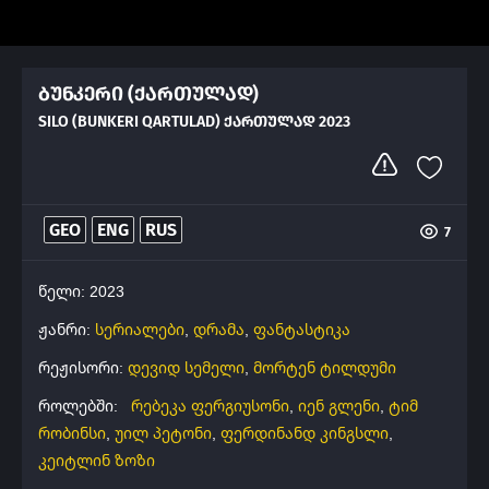
ბუნკერი (ქართულად)
SILO (BUNKERI QARTULAD) ᲥᲐᲠᲗᲣᲚᲐᲓ 2023
GEO
ENG
RUS
7
წელი: 2023
ჟანრი:
სერიალები
,
დრამა
,
ფანტასტიკა
რეჟისორი:
დევიდ სემელი
,
მორტენ ტილდუმი
როლებში:
რებეკა ფერგიუსონი
,
იენ გლენი
,
ტიმ
რობინსი
,
უილ პეტონი
,
ფერდინანდ კინგსლი
,
კეიტლინ ზოზი