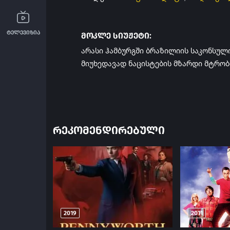
ტელევიზია
მოკლე სიუჟეტი:
არასი ჰამბურგში ბრაზილიის საკონსულ
მიუხედავად ნაცისტების მზარდი მტრო
ᲠᲔᲙᲝᲛᲔᲜᲓᲘᲠᲔᲑᲣᲚᲘ
2019
2011