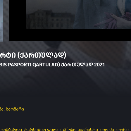
რტი (ქართულად)
EBIS PASPORTI QARTULAD) ᲥᲐᲠᲗᲣᲚᲐᲓ 2021
მა
,
საომარი
ლომბარდი
,
ტარსიზიო ფილო
,
ბრუნო სიგრისტი
,
ივო მიულერი