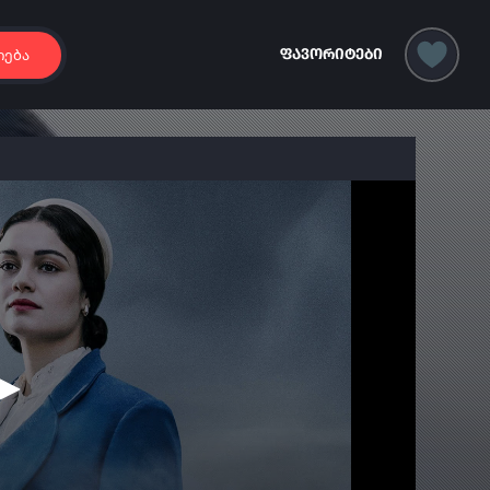
იება
ფავორიტები