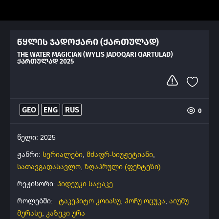
წყლის ჯადოქარი (ქართულად)
THE WATER MAGICIAN (WYLIS JADOQARI QARTULAD)
ᲥᲐᲠᲗᲣᲚᲐᲓ 2025
GEO
ENG
RUS
0
წელი: 2025
ჟანრი:
სერიალები
,
მძაფრ-სიუჟეტიანი
,
სათავგადასავლო
,
ზღაპრული (ფენტეზი)
რეჟისორი:
ჰიდეუკი სატაკე
როლებში:
ტაკეჰიტო კოიასუ
,
ჰოჩუ ოცუკა
,
აიუმუ
მურასე
,
კაზუკი ურა