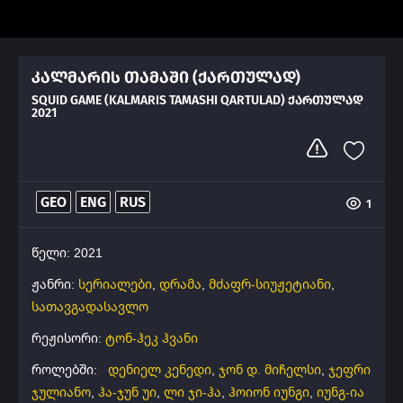
კალმარის თამაში (ქართულად)
SQUID GAME (KALMARIS TAMASHI QARTULAD) ᲥᲐᲠᲗᲣᲚᲐᲓ
2021
GEO
ENG
RUS
1
წელი: 2021
ჟანრი:
სერიალები
,
დრამა
,
მძაფრ-სიუჟეტიანი
,
სათავგადასავლო
რეჟისორი:
ტონ-ჰეკ ჰვანი
როლებში:
დენიელ კენედი
,
ჯონ დ. მიჩელსი
,
ჯეფრი
ჯულიანო
,
ჰა-ჯუნ უი
,
ლი ჯი-ჰა
,
ჰოიონ იუნგი
,
იუნგ-ია