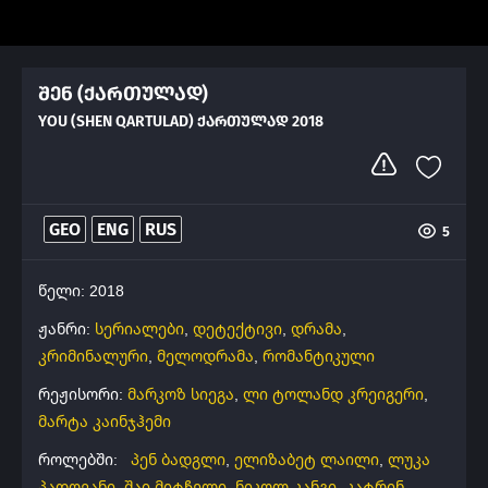
შენ (ქართულად)
YOU (SHEN QARTULAD) ᲥᲐᲠᲗᲣᲚᲐᲓ 2018
GEO
ENG
RUS
5
წელი: 2018
ჟანრი:
სერიალები
,
დეტექტივი
,
დრამა
,
კრიმინალური
,
მელოდრამა
,
რომანტიკული
რეჟისორი:
მარკოზ სიეგა
,
ლი ტოლანდ კრეიგერი
,
მარტა კაინჯჰემი
როლებში:
პენ ბადგლი
,
ელიზაბეტ ლაილი
,
ლუკა
პადოვანი
,
შაი მიტჩელი
,
ნიკოლ კანგი
,
კატრინ