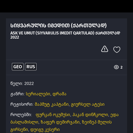
სიყვარულის იმედით (ქართულად)
ASK VE UMUT (SIYVARULIS IMEDIT QARTULAD) ᲥᲐᲠᲗᲣᲚᲐᲓ
2022
GEO
RUS
2
წელი: 2022
ჟანრი:
სერიალები
,
დრამა
რეჟისორი:
მაჰმუტ კაპტანი
,
გიურსელ ატესი
როლებში:
ფურკან ოკუმუსი
,
ჰაკან დინჩკოლი
,
ედა
ბასლამისლი
,
ზაფერ დემირჯანი
,
ზეინეპ მელის
გირსენი
,
დუიგუ კესერი