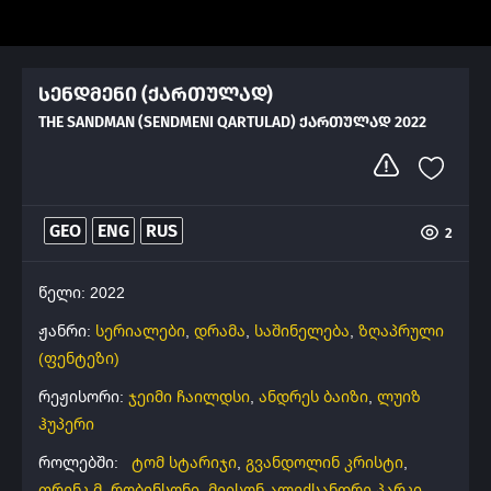
სენდმენი (ქართულად)
THE SANDMAN (SENDMENI QARTULAD) ᲥᲐᲠᲗᲣᲚᲐᲓ 2022
GEO
ENG
RUS
2
წელი: 2022
ჟანრი:
სერიალები
,
დრამა
,
საშინელება
,
ზღაპრული
(ფენტეზი)
რეჟისორი:
ჯეიმი ჩაილდსი
,
ანდრეს ბაიზი
,
ლუიზ
ჰუპერი
როლებში:
ტომ სტარიჯი
,
გვანდოლინ კრისტი
,
ფრენკ მ. რობინსონი
,
მეისონ ალექსანდრე პარკი
,