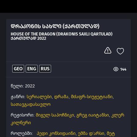
დრაკონის სახლი (ქართულად)
HOUSE OF THE DRAGON (DRAKONIS SAXLI QARTULAD)
ᲥᲐᲠᲗᲣᲚᲐᲓ 2022
GEO
ENG
RUS
144
წელი: 2022
ჟანრი:
სერიალები
,
დრამა
,
მძაფრ-სიუჟეტიანი
,
სათავგადასავლო
რეჟისორი:
მიგელ საპოჩნიკი
,
გრეგ იაიტანსი
,
კლერ
კილნერი
როლებში:
პედი კონსიდაინი
,
ემმა დ’არსი
,
მეტ