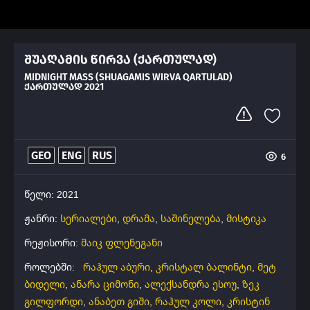
შუაღამის წირვა (ქართულად)
MIDNIGHT MASS (SHUAGAMIS WIRVA QARTULAD)
ᲥᲐᲠᲗᲣᲚᲐᲓ 2021
GEO
ENG
RUS
6
წელი: 2021
ჟანრი:
სერიალები
,
დრამა
,
საშინელება
,
მისტიკა
რეჟისორი:
მაიკ ფლენეგანი
როლებში:
რაჰულ აბური
,
კრისტალ ბალინტი
,
მეტ
ბიდელი
,
ანარა ციმონი
,
ალექსანდრა ესოუ
,
ზეკ
გილფორდი
,
ანაბეთ გიში
,
რაჰულ კოლი
,
კრისტინ